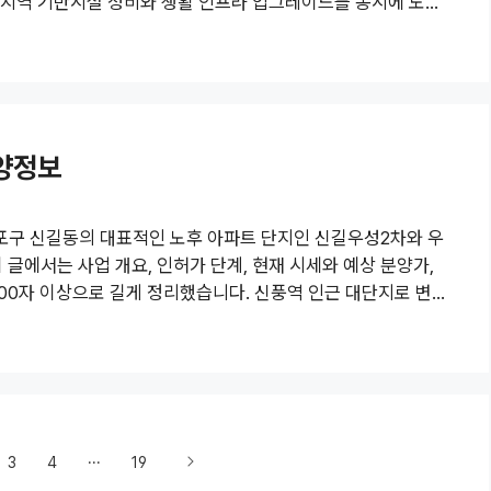
, 지역 기반시설 정비와 생활 인프라 업그레이드를 동시에 노리
요도림동 133-1 일대는 약 63,654㎡ 규모의 구역으로, 단
입니다. 반지하 주택 비율이 무려 59%에 달하며, 과거 폭우
지정된 적도 있습니다. 좁은 골목길과 열악한 배수 시스템, 주
양정보
포구 신길동의 대표적인 노후 아파트 단지인 신길우성2차와 우
글에서는 사업 개요, 인허가 단계, 현재 시세와 예상 분양가,
00자 이상으로 길게 정리했습니다. 신풍역 인근 대단지로 변
중 하나로 꼽히고 있습니다. 1. 사업 개요신길우성2차(1986
공, 12층 214세대)가 통합 재건축을 추진 중입니다. 두 단지를
 대단지로 재탄생합니다. 계획안에 따르면 13개 동, 지하 3층~
3
4
···
19