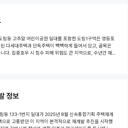
료..
보
 도림동 고추말 어린이공원 일대를 포함한 도림1구역은 영등포
년 된 다세대주택과 단독주택이 빽빽하게 들어서 있고, 골목은
다. 집중호우 시 침수 피해 위험도 큰 지역으로, 수년간 재
러한 문제를 해결하기 위해 도림1구역을 주택정비형 공공재개
획안을 확정했습니다. 이번 계획에서 눈에 띄는 점은 제2종 일
9%까지 적용할 수 있게 된 것입니다. 이로써 기존 저층 밀집지
차장 같..
발 정보
림동 133-1번지 일대가 2025년 8월 신속통합기획 주택재개
택으로 고통받던 이 지역이 본격적으로 재개발 추진을 시작했