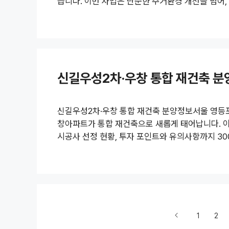
습니다. 이번 사업은 단순한 주거환경 개선을 넘어
는 대규모 프로젝트로 주목받고 있습니다. 1. 사업 개
독주택과 다세대주택이 빽빽하게 들어선 노후 주거지
때마다 심각한 침수 피해를 겪어 특별재난지역으로 
차난으로 주민들의 생활 불편이 매우 컸던 지역..
신길우성2차·우창 통합 재건축 분
신길우성2차·우창 통합 재건축 분양정보서울 영등
창아파트가 통합 재건축으로 새롭게 태어납니다. 이 
시공사 선정 현황, 투자 포인트와 유의사항까지 30
신할 이 프로젝트는 영등포 재건축 시장의 핵심 이슈 
년 준공, 15층 725세대)와 우창아파트(1983년 준
합치면 총 939세대였던 단지가 1,212세대 규모의
지상 최고 35층 규모로 설계되..
1
2