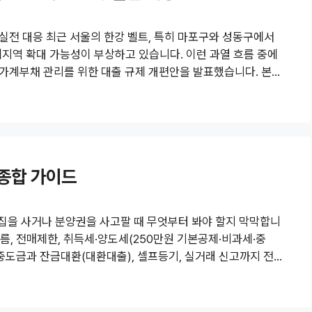
과 실전 대응 최근 서울의 한강 벨트, 특히 마포구와 성동구에서
지역 확대 가능성이 부상하고 있습니다. 이런 과열 흐름 중에
및 가계부채 관리를 위한 대출 규제 개편안을 발표했습니다. 본문
리고 9·7 개편의 구체적 조치들을 기사에 기반해 정리하고, 독
) 마포·성동 등 한강벨트 과열 조짐뉴스 보도에 따르면, 서울의
마포·성동·동작·강동 등에서 매수 문의와 거래 회복세가 두드러
 종합 가이드
 집을 사거나 분양권을 사고팔 때 무엇부터 봐야 할지 막막합니
름, 전매제한, 취득세·양도세(250만원 기본공제·비과세·중
 중도금과 잔금대환(대환대출), 셀프등기, 실거래 신고까지 전
차비규제·조정대상지역·투기과열지구 개념과 영향매수 기본 흐
금과 잔금대환(대환대출)전매제한, 분양권 전매 시 유의사항취
 250만원 기본공제, 비과세, 누진세율, 다주택 중과분양권(입