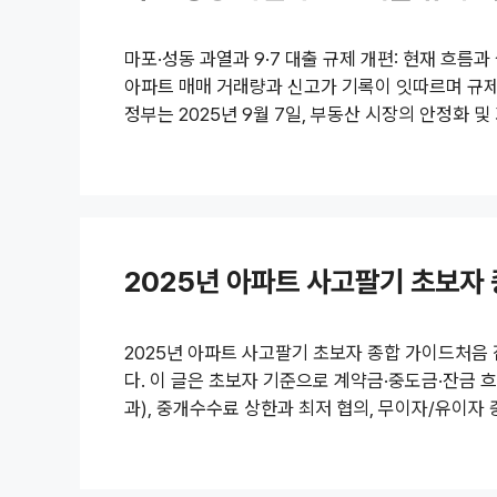
마포·성동 과열과 9·7 대출 규제 개편: 현재 흐름
아파트 매매 거래량과 신고가 기록이 잇따르며 규제
정부는 2025년 9월 7일, 부동산 시장의 안정화 
에서는 과열이 감지된 마포·성동 등의 시장 변화, 그
자 입장에서 참고할 실전 예시를 덧붙이겠습니다. 1
강남권 규제 부담이 커지는 가운데 한강변 지역인 
지게 나타나고 있습니다. 특히 8월..
2025년 아파트 사고팔기 초보자
2025년 아파트 사고팔기 초보자 종합 가이드처음
다. 이 글은 초보자 기준으로 계약금·중도금·잔금 흐
과), 중개수수료 상한과 최저 협의, 무이자/유이자
과정을 한 번에 이해하도록 길게 정리했습니다.목
름: 계약금 → 중도금 → 잔금무이자/유이자 중도
득세: 기본세율, 다주택·법인, 저가주택 특례양도세: