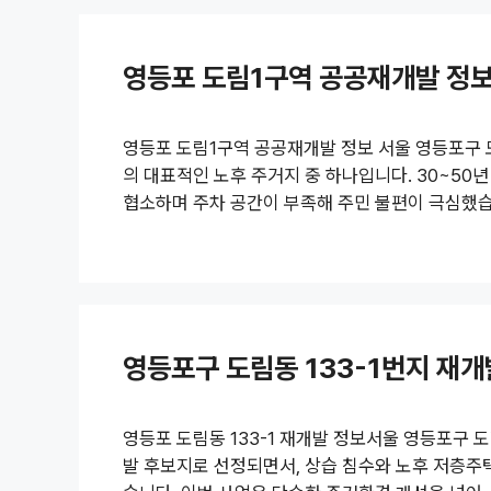
주권) 전매 세금: 60%·70%와 지방소득세중개수수
영등포 도림1구역 공공재개발 정
영등포 도림1구역 공공재개발 정보 서울 영등포구
의 대표적인 노후 주거지 중 하나입니다. 30~50
협소하며 주차 공간이 부족해 주민 불편이 극심했습니
개발 요구가 꾸준히 이어져 왔습니다.서울시는 이
발 후보지로 선정하고, 주민 의견을 수렴해 정비계
반주거지역을 제3종으로 상향하고, 용적률을 299.
대신 중·고층 아파트 단지가 들어서고, 공원·도로·주
영등포구 도림동 133-1번지 재개
영등포 도림동 133-1 재개발 정보서울 영등포구 도
발 후보지로 선정되면서, 상습 침수와 노후 저층주