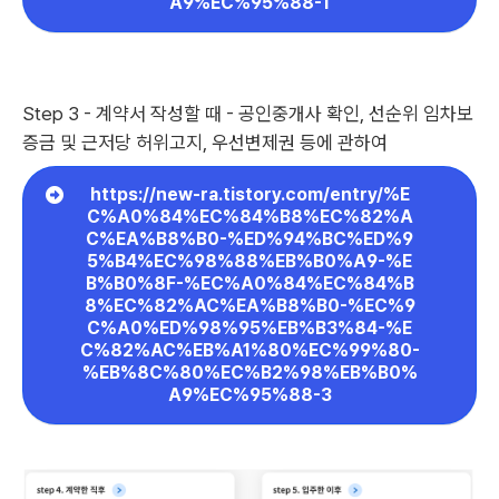
A9%EC%95%88-1
Step 3 - 계약서 작성할 때 - 공인중개사 확인, 선순위 임차보
증금 및 근저당 허위고지, 우선변제권 등에 관하여
https://new-ra.tistory.com/entry/%E
C%A0%84%EC%84%B8%EC%82%A
C%EA%B8%B0-%ED%94%BC%ED%9
5%B4%EC%98%88%EB%B0%A9-%E
B%B0%8F-%EC%A0%84%EC%84%B
8%EC%82%AC%EA%B8%B0-%EC%9
C%A0%ED%98%95%EB%B3%84-%E
C%82%AC%EB%A1%80%EC%99%80-
%EB%8C%80%EC%B2%98%EB%B0%
A9%EC%95%88-3