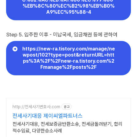
%EB%8C%80%EC%B2%98%EB%B0%
A9%EC%95%88-4
Step 5. 입주한 이후 - 미납국세, 임금채권 등에 관하여
https://new-ra.tistory.com/manage/ne
wpost/102?type=post&returnURL=htt
ps%3A%2F%2Fnew-ra.tistory.com%2
Fmanage%2Fposts%2F
http://전세사기변호사.com
광고
전세사기대응 제이씨엘파트너스
전세사기대응, 전세보증금반환소송, 전세금돌려받기, 합리
적수임료, 다양한승소사례