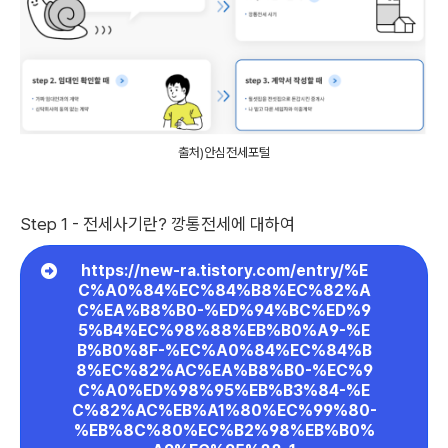
출처)안심전세포털
Step 1 - 전세사기란? 깡통전세에 대하여
https://new-ra.tistory.com/entry/%E
C%A0%84%EC%84%B8%EC%82%A
C%EA%B8%B0-%ED%94%BC%ED%9
5%B4%EC%98%88%EB%B0%A9-%E
B%B0%8F-%EC%A0%84%EC%84%B
8%EC%82%AC%EA%B8%B0-%EC%9
C%A0%ED%98%95%EB%B3%84-%E
C%82%AC%EB%A1%80%EC%99%80-
%EB%8C%80%EC%B2%98%EB%B0%