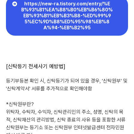
https://new-ra.tistory.com/entry/%E
B%93%B1%EA%B8%B0%EB%B6%80%
EB%93%B1%EB%B3%B8-%ED%99%9
5%EC%9D%B8%ED%95%98%EB%8
A%94-%EB%B2%95
[신탁등기 전세사기 예방법]
등기부등본 확인 시, 신탁등기가 되어 있을 경우, '신탁원부' 및
'신탁계약서' 서류를 추가적으로 확인해야함
*신탁원부란?
위탁자, 수탁자, 수익자, 신탁관리인의 주소, 성명, 신탁의 목
적, 신탁재산의 관리방법, 신탁 종료의 사유 등을 포함한 서류
신탁원부는 등기소 또는 신탁원부 인터넷발급센터 전자민원