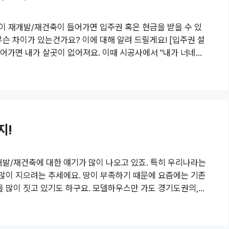
이 재개발/재건축이 들어가면 입주권 혹은 현금을 받을 수 있
무슨 차이가 있는건가요? 이에 대해 알려 드릴게요! [입주권 설
들어가면 내가 살곳이 없어져요. 이때 시공사에서 "내가 너네집
권을 줄거야" 여기서 대지 지분과는 무관하게 주택소유자라면
저렴한 가격으로 신축아파트를 살 수 있으며, 시공사에서 제공
등을 받을 수 있는 장점이 있죠. 중요한 점은, 재개발 지역의 구역
지!
개발/재건축에 대한 얘기가 많이 나오고 있죠. 특히 우리나라는
 많이 지으려는 추세에요. 땅이 부족하기 때문에 요즘에는 기존
을 많이 짓고 있기도 하구요. 모델하우스만 가도 경기도권의,
이라고 설명을 많이 하기도 하죠. 그래서 재개발이 뭔지 재건
 재개발/재건축에 대해 알려드릴까 해요. "재개발, 재건축?"
] "재개발이란?" 개발 + (두재)再 ->재차, 거듭, 다시 한번