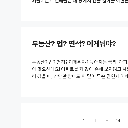
폐율이란?" 건폐율은 내 땅에서 건물 넓이를 이만큼
율이 60%라고 한다면 내 땅 100평에서 60평의 
나요? 라고 물어보시는 분들이 간혹 계신데 건폐율은
100% 이니까요. 그렇기 때문에 서울시는 법을 
40~60%로, 상업지역인 경우에도 ..
부동산? 법? 면적? 이게뭐야?
부동산? 법? 면적? 이게뭐야? 높아지는 금리, 
이 많으신데요! 아파트를 제 값에 손해 보지않고 사
러 갔을 때, 상담만 받아도 이 말이 무슨 말인지 이
매 하셨던 분들 있으셨을 거에요! 그래서 이것만 알
려고 합니다. [건축법? 주택법 설명] 아파트와 오
트는 '주택법'이 적용이 되며, 오피스텔은 '건축법'
70~80% , 오피스텔은 30~40%..
1
···
14