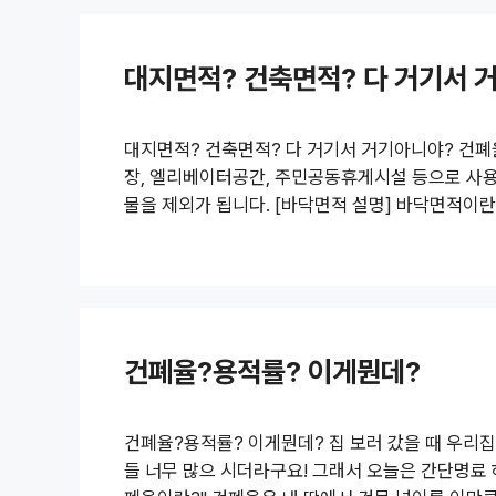
우리가 흔히 알 수 있는 동네의 일부,..
대지면적? 건축면적? 다 거기서 
대지면적? 건축면적? 다 거기서 거기아니야? 건폐율,
장, 엘리베이터공간, 주민공동휴게시설 등으로 사용.
물을 제외가 됩니다. [바닥면적 설명] 바닥면적이란
이에요. 말그대로 건물안의 층마다 있는 바닥 면적
축면적이라고 생각하시면 되요. [연면적 설명] 연면
적률 산정시 지하, 지상의 주차장 면적은 빼고 바닥
건폐율?용적률? 이게뭔데?
건폐율?용적률? 이게뭔데? 집 보러 갔을 때 우리집
들 너무 많으 시더라구요! 그래서 오늘은 간단명료 하