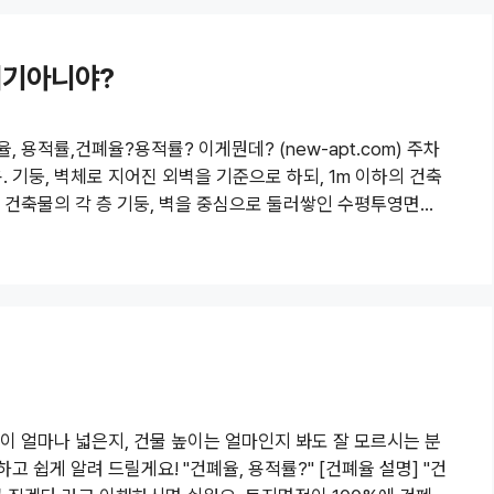
거기아니야?
 용적률,건폐율?용적률? 이게뭔데? (new-apt.com) 주차
 기둥, 벽체로 지어진 외벽을 기준으로 하되, 1m 이하의 건축
 건축물의 각 층 기둥, 벽을 중심으로 둘러쌓인 수평투영면적
인 셈이죠. 일반적으로 가장 넓은 층의 바닥면적이 건축물의 건
적은 각 층의 바닥면적의 합계를 연면적이라고 해요. 이때! 용
 면적의 합계를 적용해야 됩니다.
이 얼마나 넓은지, 건물 높이는 얼마인지 봐도 잘 모르시는 분
고 쉽게 알려 드릴게요! "건폐율, 용적률?" [건폐율 설명] "건