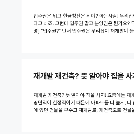
입주권은 뭐고 현금청산은 뭐야? 아는사람! 우리집
다고 하죠. 그런데 입주권 말고 분양권은 뭔가요? 
명] "입주권?" 먼저 입주권은 우리집이 재개발이 
을 살게. 그조건으로 새집에 들어갈 수 있는 입주
90%는 입주권이 나오게 되요. 또한, 분양권보다 
하는 빌트인 서비스(발코니 확장, 가전, 가구 등) 
내 토지 등의 소유자는 "강제 조합원"이 되는..
재개발 재건축? 뜻 알아야 집을 사
재개발 재건축? 뜻 알아야 집을 사지! 요즘에는 재
땅면적이 한정적이기 때문에 아파트를 더 높게, 더
에 있던 건물을 부수고 재개발로, 재건축으로 건물
특히 서울에서 재건축, 재개발에 들어가는 옵션제품
축이 뭔지 잘 모르시는 분들이 계신거 같아서 오늘은
위 표지에만 봐도 간단하게 알 수가 있죠. [재개발 설명