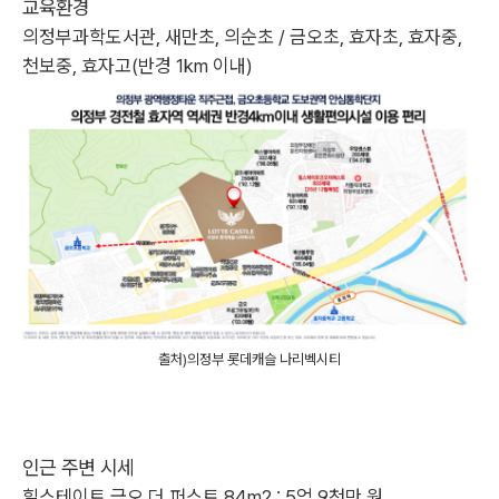
교육환경
의정부과학도서관,
새만초, 의순초 /
금오초, 효자초, 효자중,
천보중, 효자고(반경 1km 이내)
출처)의정부 롯데캐슬 나리벡시티
인근 주변 시세
힐스테이트 금오 더 퍼스트 84m2 : 5억 9천만 원