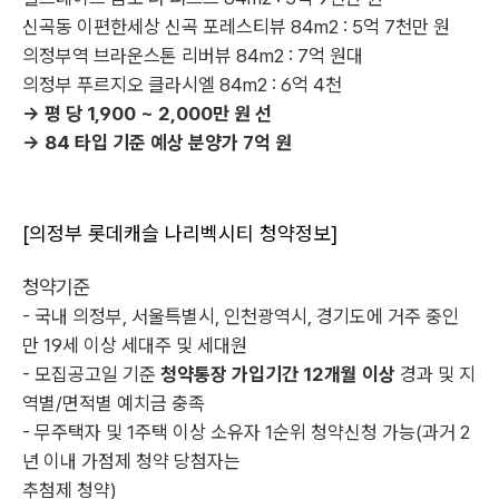
신곡동 이편한세상 신곡 포레스티뷰 84m2 : 5억 7천만 원
의정부역 브라운스톤 리버뷰 84m2 : 7억 원대
의정부 푸르지오 클라시엘 84m2 : 6억 4천
-> 평 당 1,900 ~ 2,000만 원 선
-> 84 타입 기준 예상 분양가 7억 원
[의정부 롯데캐슬 나리벡시티 청약정보]
청약기준
- 국내 의정부, 서울특별시, 인천광역시, 경기도에 거주 중인
만 19세 이상 세대주 및 세대원
- 모집공고일 기준
청약통장 가입기간 12개월 이상
경과 및 지
역별/면적별 예치금 충족
- 무주택자 및 1주택 이상 소유자 1순위 청약신청 가능(과거 2
년 이내 가점제 청약 당첨자는
추첨제 청약)