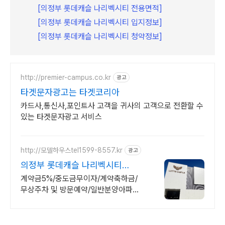
[의정부 롯데캐슬 나리벡시티 전용면적]
[의정부 롯데캐슬 나리벡시티 입지정보]
[의정부 롯데캐슬 나리벡시티 청약정보]
http://premier-campus.co.kr
광고
타겟문자광고는 타겟코리아
카드사,통신사,포인트사 고객을 귀사의 고객으로 전환할 수
있는 타겟문자광고 서비스
http://모델하우스tel1599-8557.kr
광고
의정부 롯데캐슬 나리벡시티
OPEN 모델하우스
계약금5%/중도금무이자/계약축하금/
무상주차 및 방문예약/일반분양아파트
의정부시 금오지구 나리백시티 도시개
발구역 금오동 일반 신축 분양 아파트